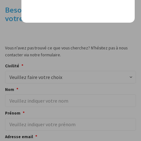
Besoin d'aide ou de conseils pour faire
votre choix? Contactez nous via ce lien
Vous n'avez pas trouvé ce que vous cherchez? N'hésitez pas à nous
contacter via notre formulaire.
Civilité
Veuillez faire votre choix
Nom
Prénom
Adresse email