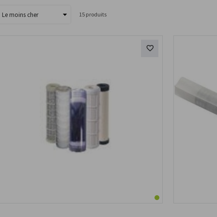
rier
15
produits