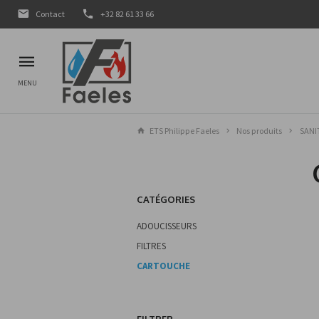
Contact
+32 82 61 33 66
MENU
ETS Philippe Faeles
Nos produits
SANI
CATÉGORIES
ADOUCISSEURS
FILTRES
CARTOUCHE