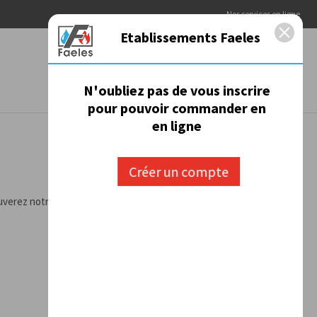
Nos services en ligne
Etablissements Faeles
Rechercher
Mon compte
Message
N'oubliez pas de vous inscrire
pour pouvoir commander en
en ligne
Créer un compte
ouverez notre gamme de
cartouche de