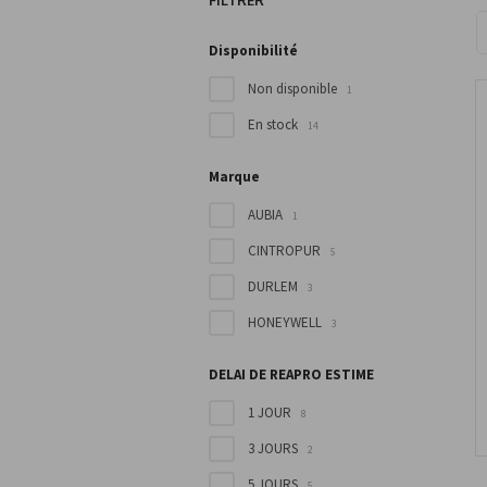
FILTRER
T
Disponibilité
Non disponible
1
En stock
14
Marque
AUBIA
1
CINTROPUR
5
DURLEM
3
HONEYWELL
3
DELAI DE REAPRO ESTIME
1 JOUR
8
3 JOURS
2
5 JOURS
5