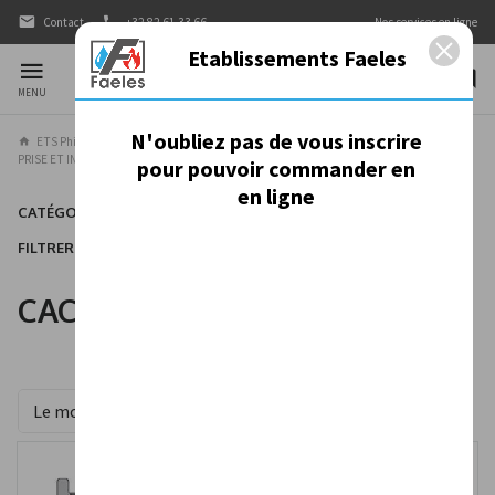
Contact
+32 82 61 33 66
Nos services en ligne
Etablissements Faeles
MENU
N'oubliez pas de vous inscrire
ETS Philippe Faeles
Nos produits
MATERIEL ELECTRIQUE
PRISE ET INTERRUPTEUR
CACHE TROU
pour pouvoir commander en
en ligne
CATÉGORIES
FILTRER
CACHE TROU
Trier