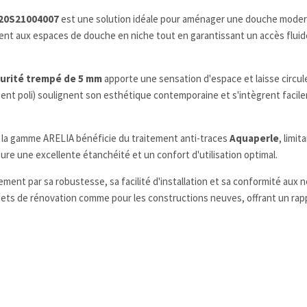
D20S21004007
est une solution idéale pour aménager une douche modern
ment aux espaces de douche en niche tout en garantissant un accès flui
curité trempé de 5 mm
apporte une sensation d'espace et laisse circuler
rgent poli) soulignent son esthétique contemporaine et s'intègrent facil
, la gamme ARELIA bénéficie du traitement anti-traces
Aquaperle
, limit
e une excellente étanchéité et un confort d'utilisation optimal.
ment par sa robustesse, sa facilité d'installation et sa conformité aux 
ojets de rénovation comme pour les constructions neuves, offrant un rapp
e