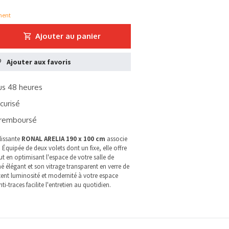
ment
Ajouter au panier
Ajouter aux favoris
s 48 heures
curisé
remboursé
lissante
RONAL ARELIA 190 x 100 cm
associe
. Équipée de deux volets dont un fixe, elle offre
t en optimisant l'espace de votre salle de
é élégant et son vitrage transparent en verre de
ent luminosité et modernité à votre espace
i-traces facilite l'entretien au quotidien.