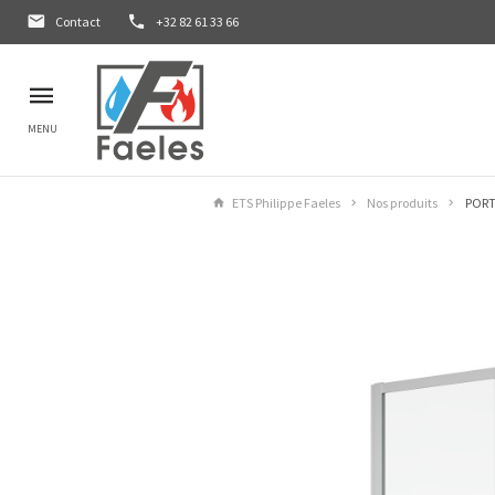
Contact
+32 82 61 33 66
MENU
ETS Philippe Faeles
Nos produits
PORT