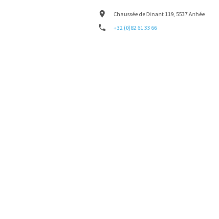
Chaussée de Dinant 119, 5537 Anhée
+32 (0)82 61 33 66