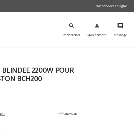
Nos services en ligne
Rechercher
Mon compte
Message
E BLINDEE 2200W POUR
STON BCH200
vis
Réf:
3078230