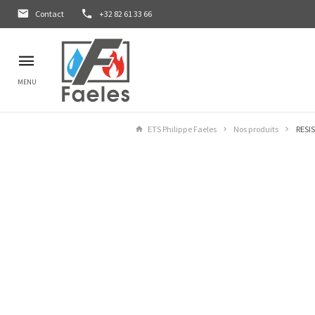
Contact
+32 82 61 33 66
MENU
ETS Philippe Faeles
Nos produits
RESI