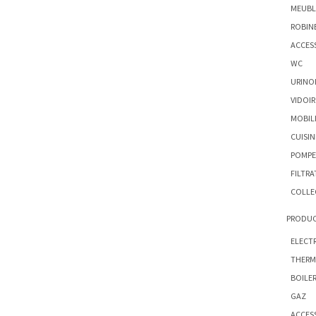
MEUBL
ROBIN
ACCESS
WC
URINO
VIDOIR
MOBILI
CUISIN
POMPE
FILTRA
COLLE
PRODUC
ELECT
THERM
BOILE
GAZ
ACCES