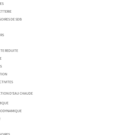
ES
ETTERIE
OIRES DE SDB
IRS
TE REDUITE
E
S
TION
CTIVITES
TION D'EAU CHAUDE
RIQUE
ODYNAMIQUE
R
SOIRES