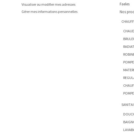
Faeles
Visualiser ou modifier mes adresses
Gérer mes informations personnelles
Nos prod
CHAUFF
CHAUD
BRULE
RADIA
ROBIN
POMPE
MATERI
REGUL
CHAUF
POMPE
SANITAI
DOUC
BAIGN
LAVAB