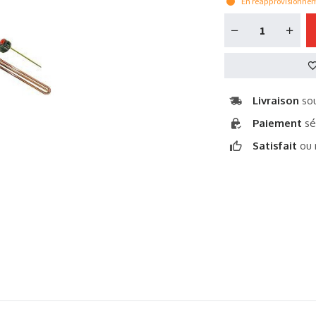
En réapprovisionne
Livraison
sou
Paiement
sé
Satisfait
ou 