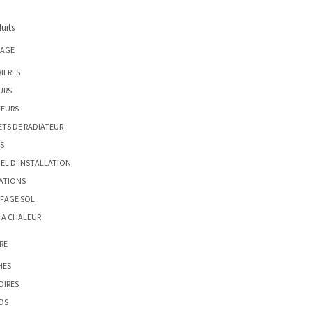
uits
AGE
IERES
URS
TEURS
ETS DE RADIATEUR
S
EL D'INSTALLATION
ATIONS
FAGE SOL
 A CHALEUR
RE
HES
OIRES
OS