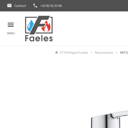
Contact
+32 82 61 33 66
MENU
ETS Philippe Faeles
Nos produits
MITI