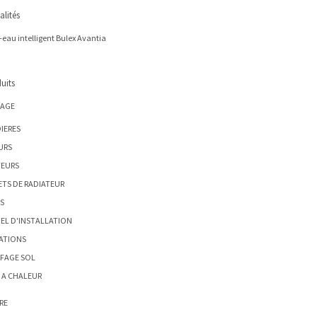
alités
eau intelligent Bulex Avantia
uits
AGE
IERES
URS
TEURS
ETS DE RADIATEUR
S
EL D'INSTALLATION
ATIONS
FAGE SOL
 A CHALEUR
RE