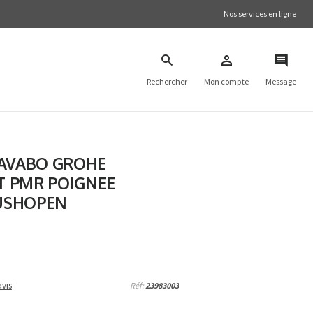
Nos services en ligne
Rechercher
Mon compte
Message
LAVABO GROHE
 PMR POIGNEE
USHOPEN
vis
Réf:
23983003