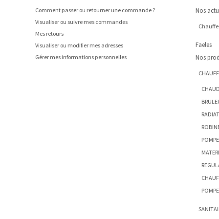
Comment passer ou retourner une commande ?
Nos actu
Visualiser ou suivre mes commandes
Chauffe-
Mes retours
Faeles
Visualiser ou modifier mes adresses
Gérer mes informations personnelles
Nos prod
CHAUFF
CHAUD
BRULE
RADIA
ROBIN
POMPE
MATERI
REGUL
CHAUF
POMPE
SANITAI