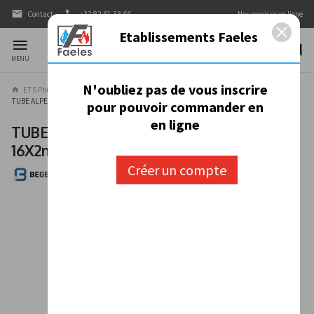
Contact
+32 82 61 33 66
Nos services en ligne
Etablissements Faeles
MENU
N'oubliez pas de vous inscrire
ETS Philippe Faeles
Nos produits
INSTALLATION
TUBE ALPEX RIGIDE BEGETUBE 5 METRES 16X2mm
pour pouvoir commander en
en ligne
TUBE ALPEX RIGIDE BEGETUBE 5 METRES
16X2mm
Créer un compte