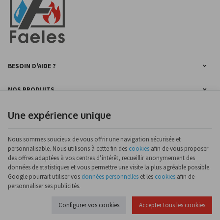
BESOIN D'AIDE ?
NOS PRODUITS
Une expérience unique
INFORMATIONS
SUIVEZ-NOUS SUR FACEBOOK
Nous sommes soucieux de vous offrir une navigation sécurisée et
personnalisable. Nous utilisons à cette fin des
cookies
afin de vous proposer
des offres adaptées à vos centres d’intérêt, recueillir anonymement des
données de statistiques et vous permettre une visite la plus agréable possible.
Google pourrait utiliser vos
données personnelles
et les
cookies
afin de
ETS Philippe Faeles | N° d'entreprise : 0424.965.512 |
Mentions légales & Contact
|
Conditions générales
personnaliser ses publicités.
Conditions d'utilisation du site web
|
Cookies
|
Données personnelles
|
Traitement de vos
données par Google
Configurer vos cookies
Accepter tous les cookies
© Copyright 2026 -
E-net Business
, accélérateur d'e-commerce pour commerçants,
indépendants & PME