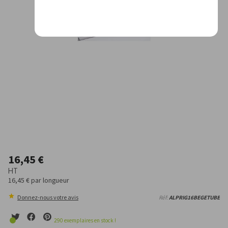
16,45 €
HT
16,45 €
par longueur
Donnez-nous votre avis
Réf:
ALPRIG16BEGETUBE
290
exemplaires en stock !