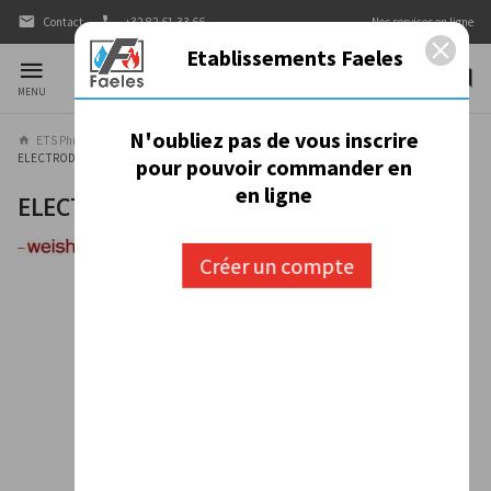
Contact
+32 82 61 33 66
Nos services en ligne
Etablissements Faeles
MENU
N'oubliez pas de vous inscrire
ETS Philippe Faeles
Nos produits
CHAUFFAGE
BRULEURS
ELECTRODE WEISHAUPT WL10. WL5
pour pouvoir commander en
en ligne
ELECTRODE WEISHAUPT WL10. WL5
Créer un compte