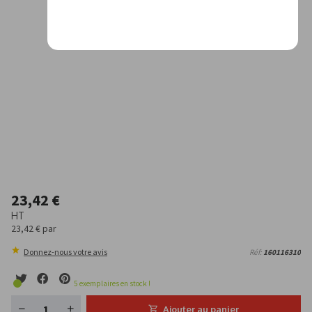
23,42 €
HT
23,42 €
par
Donnez-nous votre avis
Réf:
160116310
5
exemplaires en stock !
Ajouter au panier