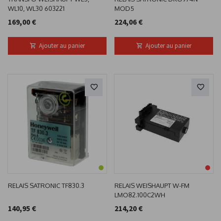
WL10, WL30 603221
MOD5
169,00 €
224,06 €
Ajouter au panier
Ajouter au panier
RELAIS SATRONIC TF830.3
RELAIS WEISHAUPT W-FM
LMO82.100C2WH
140,95 €
214,20 €