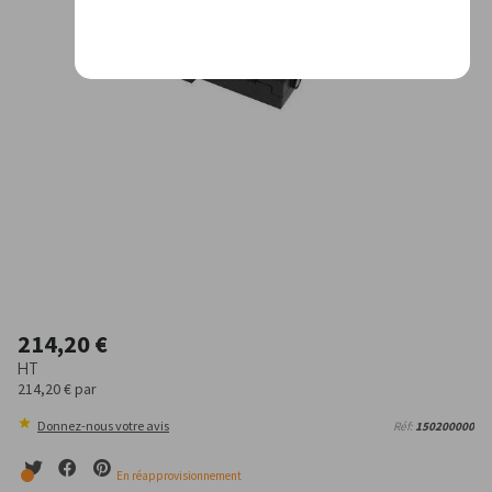
214,20 €
HT
214,20 €
par
Donnez-nous votre avis
Réf:
150200000
En réapprovisionnement