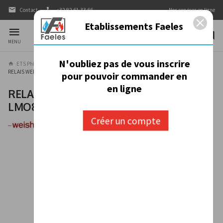
Contact
+32 82 61 33 66
Nos services en ligne
Etablissements Faeles
MENU
N'oubliez pas de vous inscrire
ETS Philippe Faeles
Nos produits
CHAUFFAGE
BRULEURS
RELAIS WEISHAUPT W-FM LMO82.100C2WH
pour pouvoir commander en
en ligne
RELAIS WEISHAUPT W-FM
LMO82.100C2WH
Créer un compte